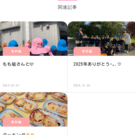
関連記事
あお組
あお組
もも組さんと🩷
2025年ありがとう･｡.♡
2024.03.07
2025.12.28
あお組
クッキング