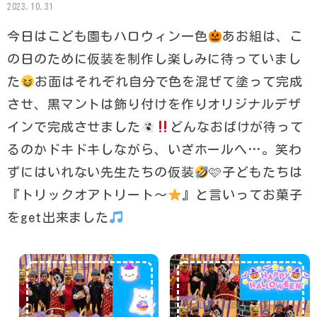
2023.10.31
今日はこども園もハロウィン一色
あお組は、こ
の日のために仮装を制作し楽しみに待っていまし
た
お面はそれぞれ自分で色を混ぜて塗って完成
させ、黒マントは飾り付けを作りオリジナルデザ
インで完成させました
どんなおばけが待って
るのかドキドキしながら、いざホールへ…。笑わ
ずにはいれない先生たちの仮装
🩷子どもたちは
『トリックオアトリート〜
』と言いってお菓子
をget出来ました