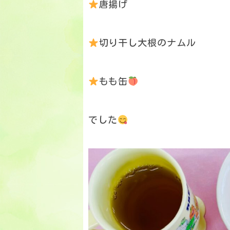
唐揚げ
切り干し大根のナムル
もも缶
でした