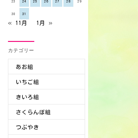
23
24
25
26
27
28
29
30
31
« 11月
1月 »
カテゴリー
あお組
いちご組
きいろ組
さくらんぼ組
つぶやき