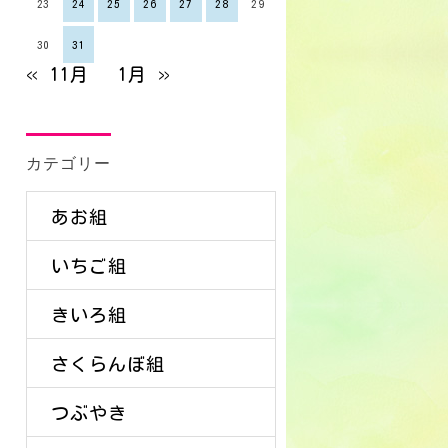
23
24
25
26
27
28
29
30
31
« 11月
1月 »
カテゴリー
あお組
いちご組
きいろ組
さくらんぼ組
つぶやき