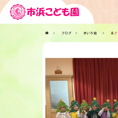
ブログ
きいろ組
ク