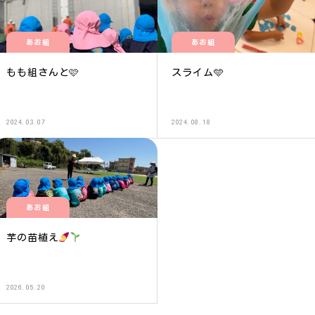
あお組
あお組
もも組さんと🩷
スライム️🩵
2024.03.07
2024.08.18
あお組
芋の苗植え
2026.05.20