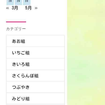
28
29
30
« 3月
5月 »
カテゴリー
あお組
いちご組
きいろ組
さくらんぼ組
つぶやき
みどり組