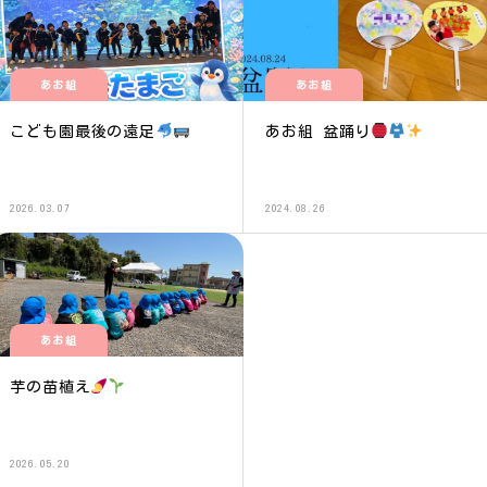
あお組
あお組
こども園最後の遠足
あお組 盆踊り
2026.03.07
2024.08.26
あお組
芋の苗植え
2026.05.20