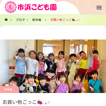
ブログ
あお組
お買い物ごっこ
.｡𓏸
あお組
お買い物ごっこ
.｡𓏸