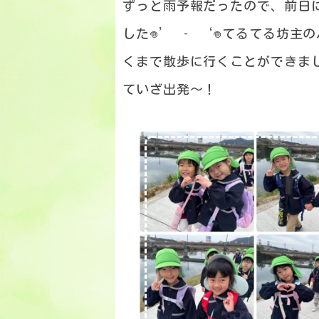
ずっと雨予報だったので、前日
した𖦹‎’ ‐ ‘𖦹‎‎てるて
くまで散歩に行くことができま
ていざ出発～！