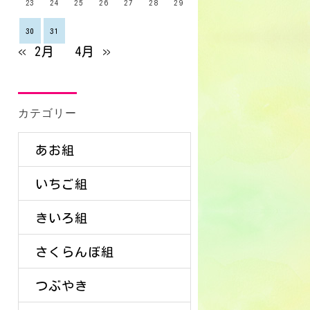
23
24
25
26
27
28
29
30
31
« 2月
4月 »
カテゴリー
あお組
いちご組
きいろ組
さくらんぼ組
つぶやき