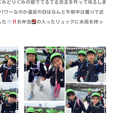
にみどりぐみの皆でてるてる坊主を作って吊るしま
る坊主のパワーなのか遠足の日はなんと午前中は曇りで近
した
お弁当
の入ったリュックに水筒を持っ