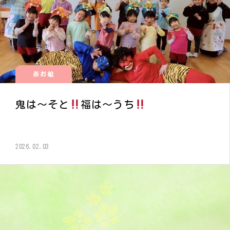
あお組
鬼は〜そと
福は〜うち
2026.02.03