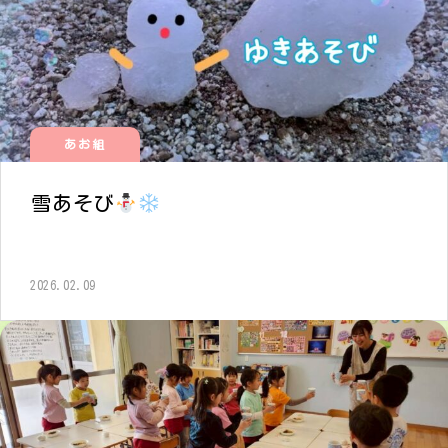
あお組
雪あそび
2026.02.09