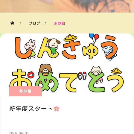
ブログ
あお組
あお組
新年度スタート
2026.04.05