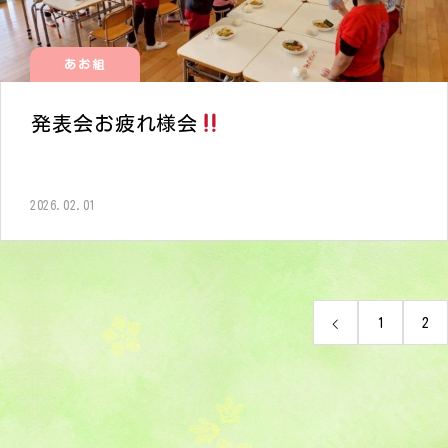
あお組
発表会お疲れ様会
2026.02.01
1
2