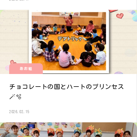
あお組
チョコレートの国とハートのプリンセス
🪄︎︎🫧
2026.02.15