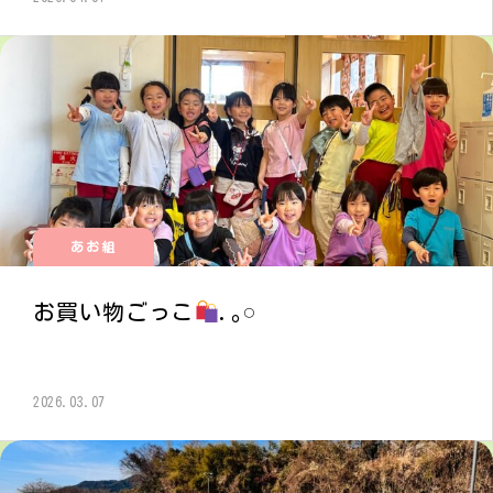
あお組
お買い物ごっこ
.｡𓏸
2026.03.07