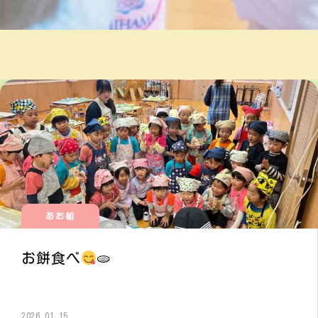
あお組
お餅食べ
🫓
2026.01.15