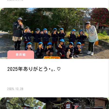
あお組
2025年ありがとう･｡.♡
2025.12.28