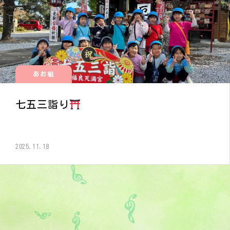
あお組
七五三詣り
2025.11.18