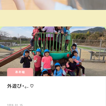
あお組
外遊び･｡.♡
2026.01.15