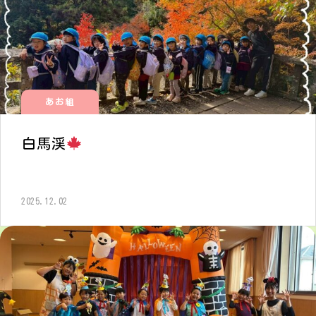
あお組
白馬渓
2025.12.02