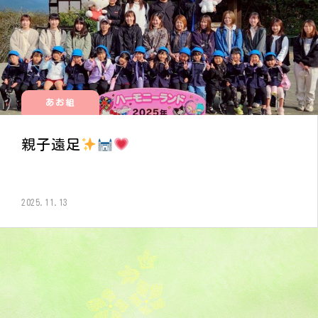
あお組
親子遠足
2025.11.13