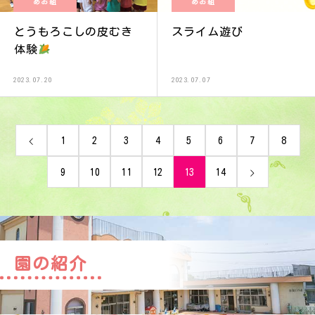
あお組
あお組
とうもろこしの皮むき
スライム遊び
体験
2023.07.20
2023.07.07
1
2
3
4
5
6
7
8
9
10
11
12
13
14
園の紹介