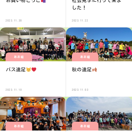
お買い物ごっこ
社会見学に行って来ま
した！
2023.11.30
2023.11.22
あお組
あお組
バス遠足
秋の遠足
2023.11.10
2023.11.03
あお組
あお組