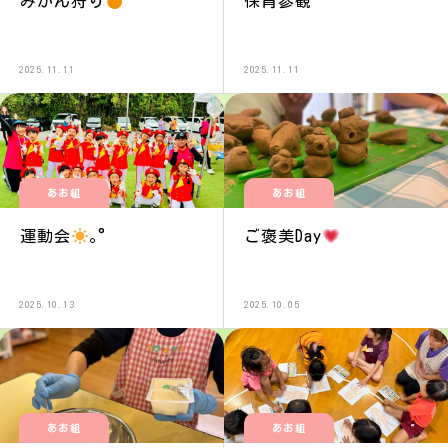
みかん狩り
保育参観
2025.11.11
2025.11.11
あお組
あお組
運動会
｡°
ご褒美Day
2025.10.13
2025.10.05
あお組
あお組