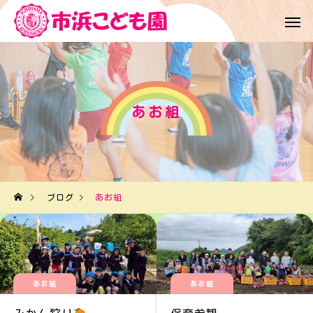
あお組
ブログ
あお組
あお組
あお組