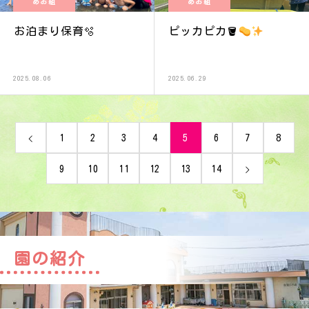
あお組
あお組
お泊まり保育🫧
ピッカピカ🪣
2025.08.06
2025.06.29
1
2
3
4
5
6
7
8
9
10
11
12
13
14
園の紹介