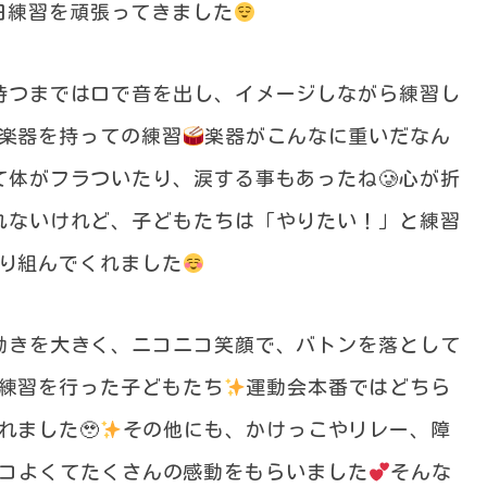
日練習を頑張ってきました
持つまでは口で音を出し、イメージしながら練習し
て楽器を持っての練習
楽器がこんなに重いだなん
て体がフラついたり、涙する事もあったね🥲心が折
れないけれど、子どもたちは「やりたい！」と練習
り組んでくれました
動きを大きく、ニコニコ笑顔で、バトンを落として
練習を行った子どもたち
運動会本番ではどちら
れました🥹
その他にも、かけっこやリレー、障
コよくてたくさんの感動をもらいました
そんな