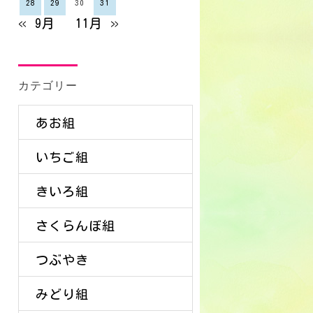
28
29
30
31
« 9月
11月 »
カテゴリー
あお組
いちご組
きいろ組
さくらんぼ組
つぶやき
みどり組