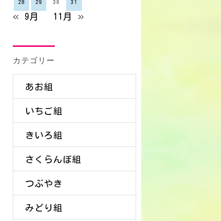
28
29
30
31
« 9月
11月 »
カテゴリー
あお組
いちご組
きいろ組
さくらんぼ組
つぶやき
みどり組