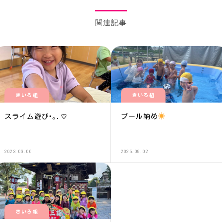
関連記事
きいろ組
きいろ組
スライム遊び･｡.♡
プール納め
2023.06.06
2025.09.02
きいろ組