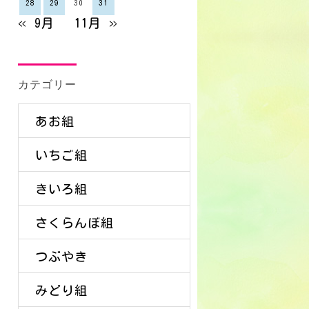
28
29
30
31
« 9月
11月 »
カテゴリー
あお組
いちご組
きいろ組
さくらんぼ組
つぶやき
みどり組