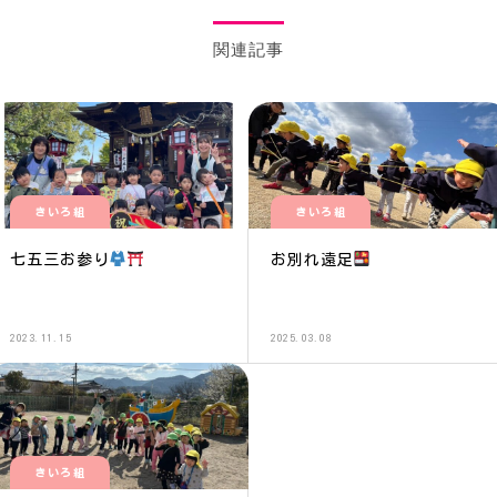
関連記事
きいろ組
きいろ組
七五三お参り
お別れ遠足
2023.11.15
2025.03.08
きいろ組