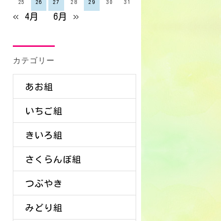
25
26
27
28
29
30
31
« 4月
6月 »
カテゴリー
あお組
いちご組
きいろ組
さくらんぼ組
つぶやき
みどり組