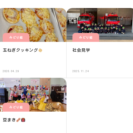
みどり組
みどり組
玉ねぎクッキング
社会見学
2026.04.29
2025.11.24
みどり組
豆まき