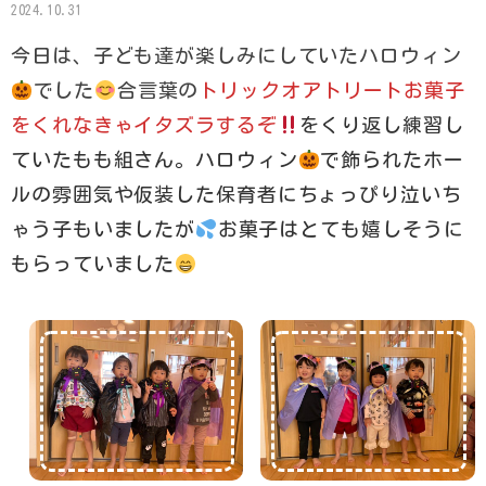
2024.10.31
今日は、子ども達が楽しみにしていたハロウィン
でした
合言葉の
トリックオアトリートお菓子
をくれなきゃイタズラするぞ
をくり返し練習し
ていたもも組さん。ハロウィン
で飾られたホー
ルの雰囲気や仮装した保育者にちょっぴり泣いち
ゃう子もいましたが
お菓子はとても嬉しそうに
もらっていました