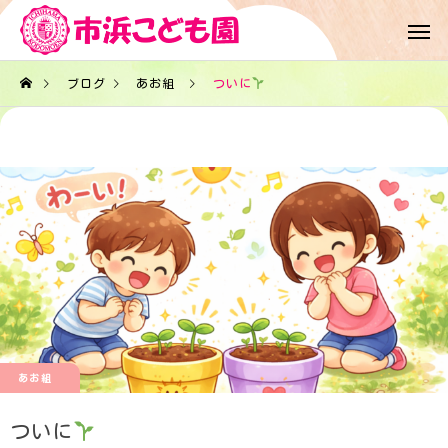
ブログ
あお組
ついに
あお組
ついに