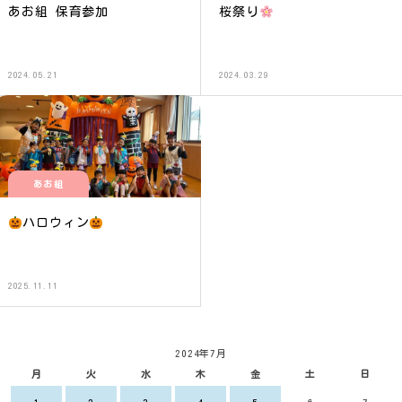
あお組 保育参加
桜祭り
2024.05.21
2024.03.29
あお組
ハロウィン
2025.11.11
2024年7月
月
火
水
木
金
土
日