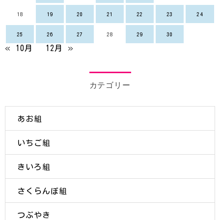
18
19
20
21
22
23
24
25
26
27
28
29
30
« 10月
12月 »
カテゴリー
あお組
いちご組
きいろ組
さくらんぼ組
つぶやき