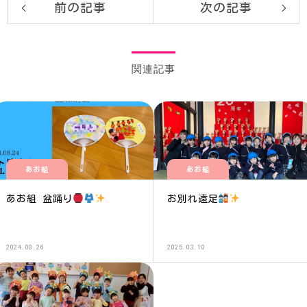
前の記事
次の記事
関連記事
あお組
あお組
あお組 盆踊り
お別れ遠足
2024.08.26
2025.03.10