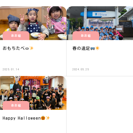
あお組
あお組
おもちたべ🫓
春の遠足
2025.01.14
2024.05.25
あお組
Happy Halloween