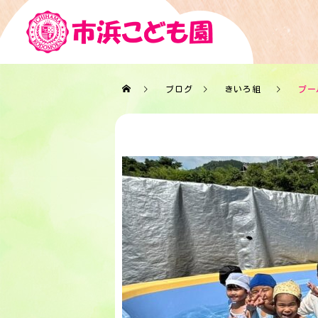
ブログ
きいろ組
プー