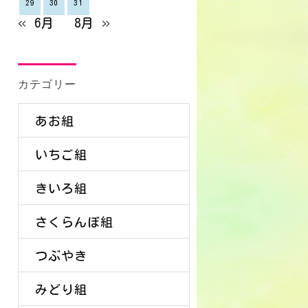
29
30
31
« 6月
8月 »
カテゴリー
あお組
いちご組
きいろ組
さくらんぼ組
つぶやき
みどり組