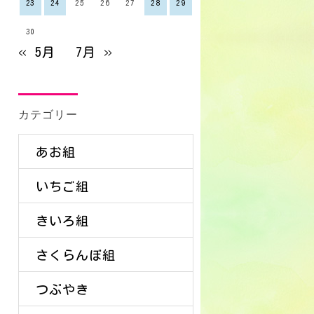
23
24
25
26
27
28
29
30
« 5月
7月 »
カテゴリー
あお組
いちご組
きいろ組
さくらんぼ組
つぶやき