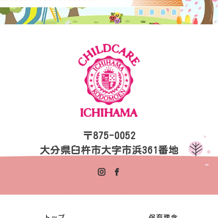
〒875-0052
大分県臼杵市大字市浜361番地
トップ
保育理念