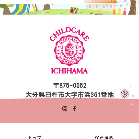
〒875-0052
大分県臼杵市大字市浜361番地
トップ
保育理念