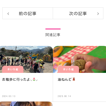
前の記事
次の記事
関連記事
きいろ組
きいろ組
お散歩に行ったよ⸜
⸝‍
油ねんど
2024.03.13
2025.06.14