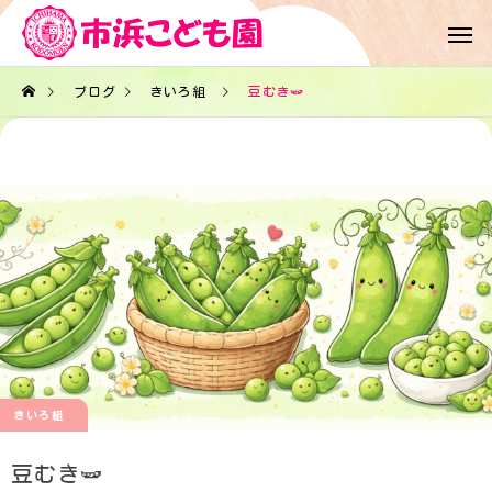
ブログ
きいろ組
豆むき🫛
きいろ組
豆むき🫛