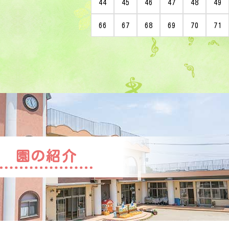
44
45
46
47
48
49
66
67
68
69
70
71
園の紹介