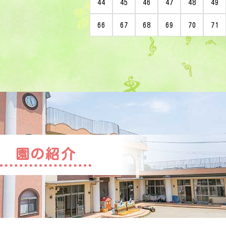
44
45
46
47
48
49
66
67
68
69
70
71
園の紹介