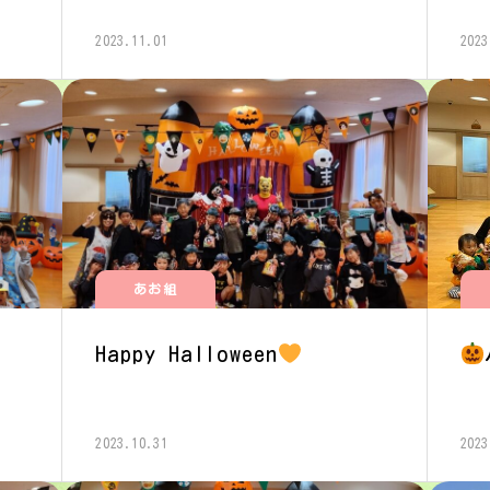
2023.11.01
2023
あお組
Happy Halloween
2023.10.31
2023