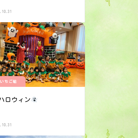
.10.31
いちご組
ハロウィン
.10.31