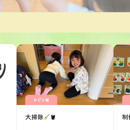
みどり組
大掃除
🪣
制