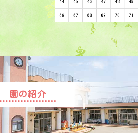
44
45
46
47
48
49
66
67
68
69
70
71
園の紹介