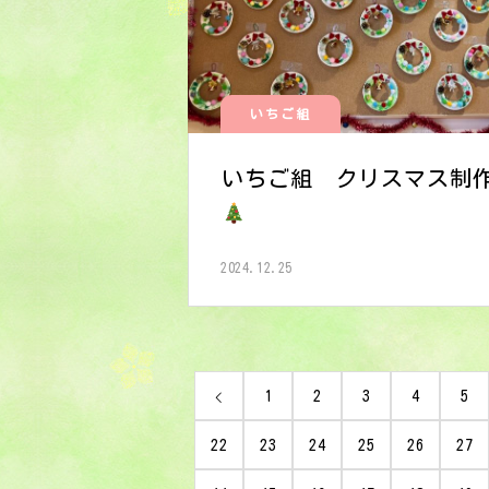
いちご組
いちご組 クリスマス制
2024.12.25
1
2
3
4
5
22
23
24
25
26
27