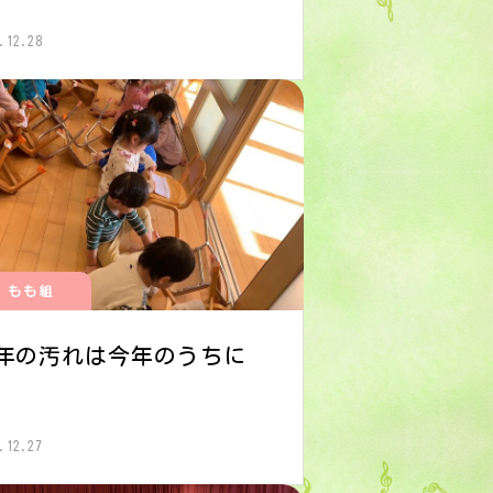
.12.28
もも組
年の汚れは今年のうちに
.12.27