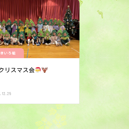
きいろ組
クリスマス会
.12.25