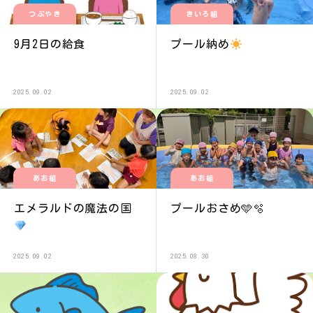
つぶやき
きいろ組
9月2日の給食
プール納め
2025.09.02
2025.09.02
あお組
あお組
エメラルドの魔法の国
プールおさめ🩵🫧
2025.09.02
2025.08.30